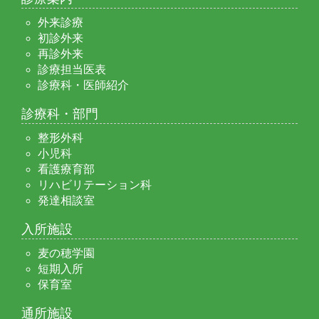
外来診療
初診外来
再診外来
診療担当医表
診療科・医師紹介
診療科・部門
整形外科
小児科
看護療育部
リハビリテーション科
発達相談室
入所施設
麦の穂学園
短期入所
保育室
通所施設